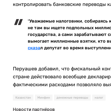
контролировать банковские переводы к
"Уважаемые налоговики, собираясь 
не там вы ищете подпольных миллио
государства, а сами зарабатывают с
вымогает миллионные взятки, кто в
сказа
л депутат во время выступлен
Перуашев добавил, что фискальный конт
стране действовало всеобщее деклариро
фактическими расходами позволяло выя
Казахстан
Минфин
денежные переводы
налог