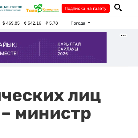
Подписка на газету
Погода
$
469.85
€
542.16
₽
5.78
ческих лиц
 – министр