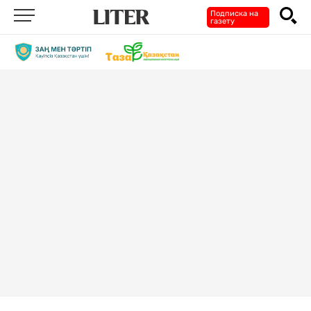
Подписка на
газету