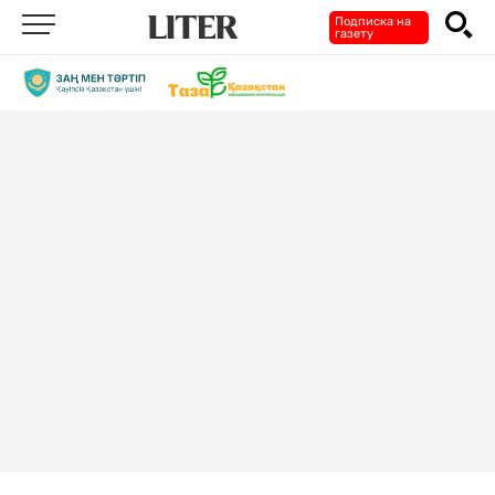
Подписка на
газету