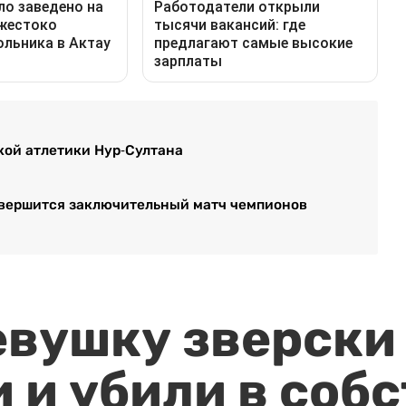
кой атлетики Нур-Султана
к завершится заключительный матч чемпионов
евушку зверски
 и убили в соб