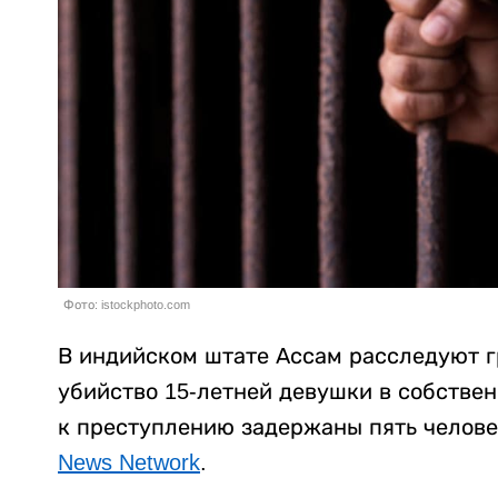
Фото: istockphoto.com
В индийском штате Ассам расследуют г
убийство 15-летней девушки в собстве
к преступлению задержаны пять челове
News Network
.