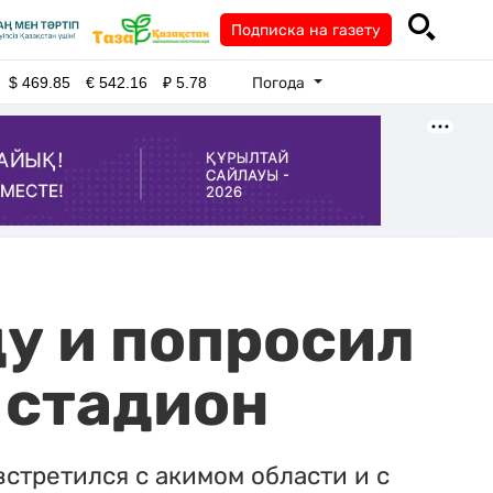
Подписка на газету
Погода
$
469.85
€
542.16
₽
5.78
ду и попросил
 стадион
встретился с акимом области и с