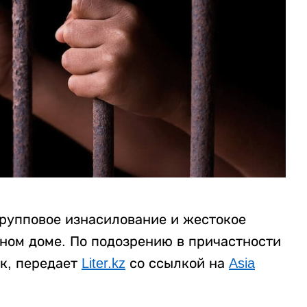
рупповое изнасилование и жестокое
нном доме. По подозрению в причастности
к, передает
Liter.kz
со ссылкой на
Asia