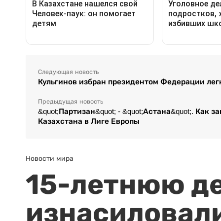
Следующая новость
Кульгинов избран президентом Федерации лег
Предыдущая новость
&quot;Партизан&quot; - &quot;Астана&quot;. Ка
Казахстана в Лиге Европы
Новости мира
15-летнюю д
изнасиловали