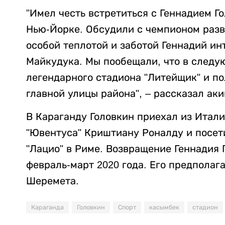
"Имел честь встретиться с Геннадием Г
Нью-Йорке. Обсудили с чемпионом разв
особой теплотой и заботой Геннадий и
Майкудука. Мы пообещали, что в следу
легендарного стадиона "Литейщик" и п
главной улицы района", – рассказал аки
В Караганду Головкин приехал из Итали
"Ювентуса" Криштиану Роналду и посет
"Лацио" в Риме. Возвращение Геннадия 
февраль-март 2020 года. Его предпола
Шеремета.
Караганда
Головкин
Спорт
касымбек
стадион