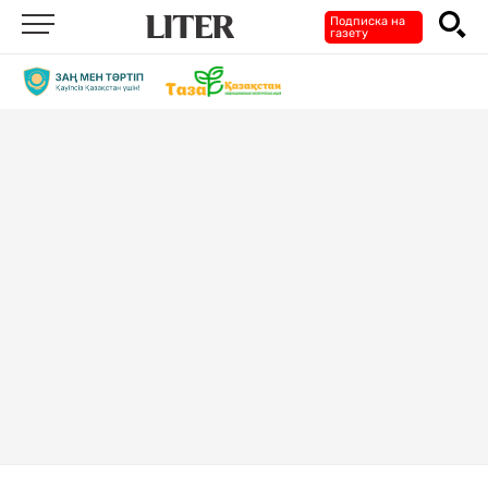
Подписка на
газету