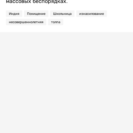
массовых беспорядках.
Индия
Похищение
Школьница
изнасилование
несовершеннолетняя
толпа