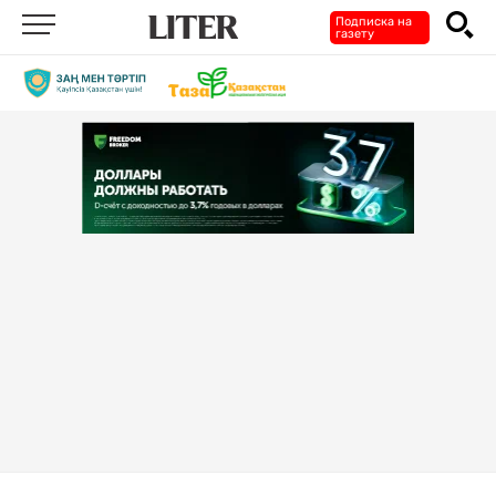
Подписка на
газету