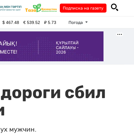
Подписка на газету
Погода
$
467.48
€
539.52
₽
5.73
дороги сбил
и
вух мужчин.