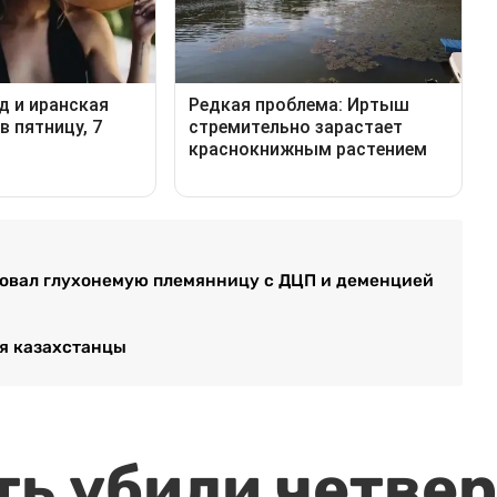
ловал глухонемую племянницу с ДЦП и деменцией
я казахстанцы
ть убили четвер