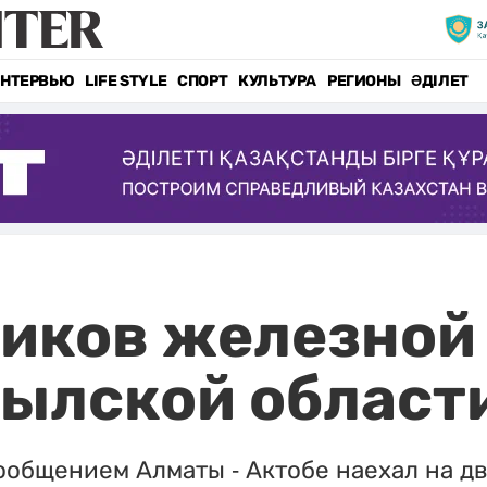
НТЕРВЬЮ
LIFE STYLE
СПОРТ
КУЛЬТУРА
РЕГИОНЫ
ӘДІЛЕТ
иков железной 
былской област
ообщением Алматы - Актобе наехал на д