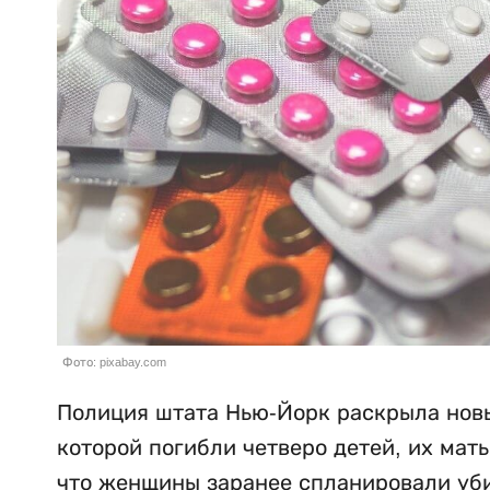
Фото: pixabay.com
Полиция штата Нью-Йорк раскрыла новы
которой погибли четверо детей, их мат
что женщины заранее спланировали убий