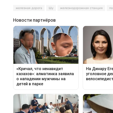
железная дорога
Шу
железнодорожная станция
по