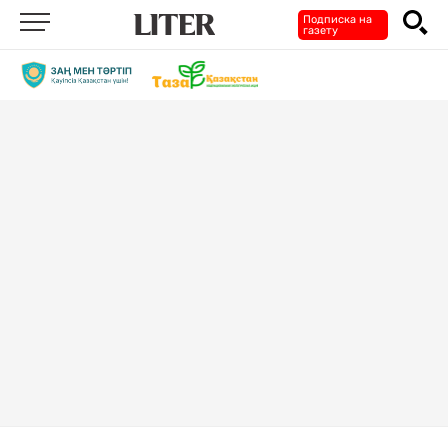
Подписка на
газету