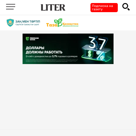
Подписка на
газету