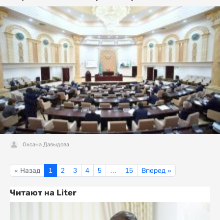
Оксана Давыдова
« Назад
1
2
3
4
5
…
15
Вперед »
Читают на Liter