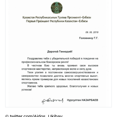
© twitter.com/Aidos_Ukibay