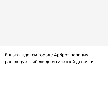
В шотландском городе Арброт полиция
расследует гибель девятилетней девочки,
которую нашли с тяжелыми травмами в
промышленной зоне, где семья разбила
палаточный лагерь. По подозрению в
убийстве ребенка задержан ее 35-летний
отец, передает
Liter.kz
со ссылкой на
The Sun
.
По данным полиции, семья из Западного