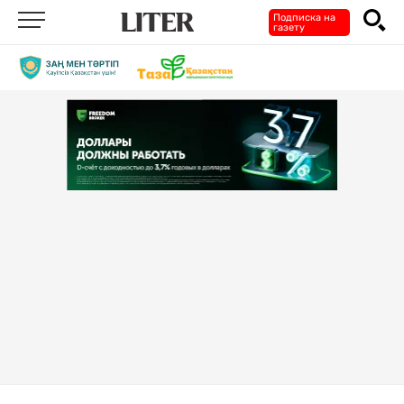
Подписка на
газету