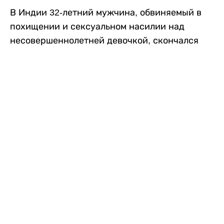
В Индии 32-летний мужчина, обвиняемый в
похищении и сексуальном насилии над
несовершеннолетней девочкой, скончался
после того, как разъяренная толпа жестоко
избила его в. Полиция сообщила об аресте
восьми человек, причастных к нападению,
передает
Liter.kz
со ссылкой на
news9live
.
Местные жители рассказали, что
обвиняемый, Мохаммад Эмроз, похитил
школьницу и держал ее взаперти в своем
доме два дня. Семья искала ее повсюду, но не
смогла найти никаких следов. Спустя
несколько дней девочка вернулась домой и
рассказала о случившемся. Она сообщила,
что Эмроз держал ее в плену и угрожал