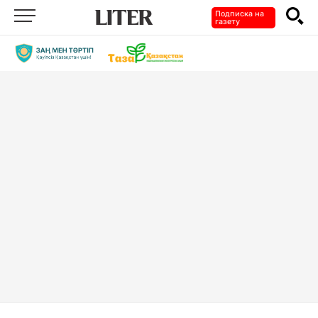
Подписка на
газету