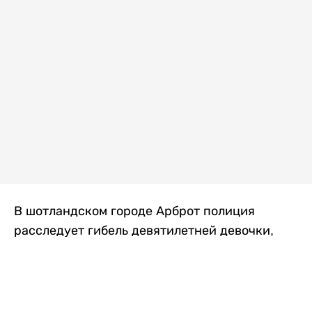
В шотландском городе Арброт полиция
расследует гибель девятилетней девочки,
которую нашли с тяжелыми травмами в
промышленной зоне, где семья разбила
палаточный лагерь. По подозрению в
убийстве ребенка задержан ее 35-летний