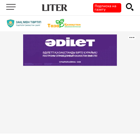
Подписка на
газету