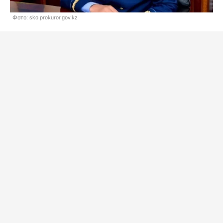
Фото: sko.prokuror.gov.kz