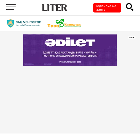
Подписка на
газету