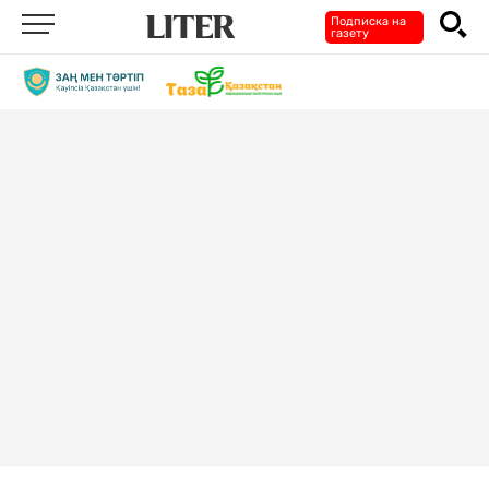
Подписка на
газету