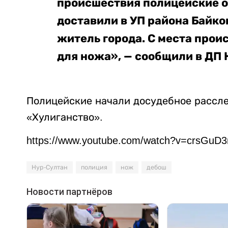
происшествия полицейские 
доставили в УП района Байко
житель города. С места прои
для ножа», — сообщили в ДП 
Полицейские начали досудебное рассле
«Хулиганство».
https://www.youtube.com/watch?v=crsGuD3
Нур-Султан
полиция
нож
дебош