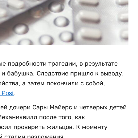
е подробности трагедии, в результате
ь и бабушка. Следствие пришло к выводу,
ства, а затем покончили с собой,
 Post
.
ней дочери Сары Майерс и четверых детей
еханиквилл после того, как
осил проверить жильцов. К моменту
й стадии разложения.