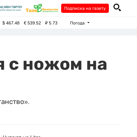
Подписка на газету
Погода
$
467.48
€
539.52
₽
5.73
 с ножом на
ганство».