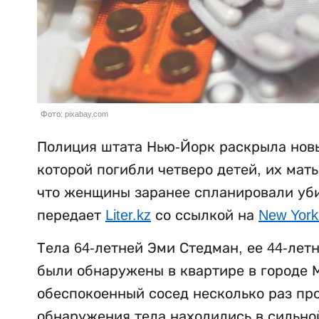
Фото: pixabay.com
Полиция штата Нью-Йорк раскрыла новы
которой погибли четверо детей, их мат
что женщины заранее спланировали убий
передает
Liter.kz
со ссылкой на
New York
Тела 64-летней Эми Стедман, ее 44-лет
были обнаружены в квартире в городе М
обеспокоенный сосед несколько раз пр
обнаружения тела находились в сильно