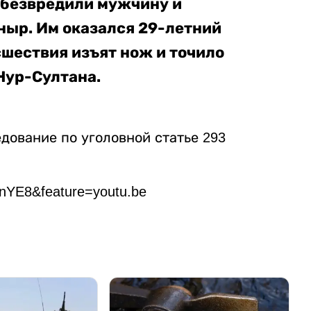
обезвредили мужчину и
ныр. Им оказался 29-летний
сшествия изъят нож и точило
Нур-Султана.
дование по уголовной статье 293
nYE8&feature=youtu.be