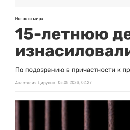
Новости мира
15-летнюю д
изнасиловали
По подозрению в причастности к п
05.08.2026, 02:27
Анастасия Цирулик