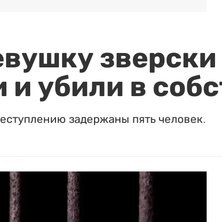
евушку зверски
 и убили в соб
реступлению задержаны пять человек.