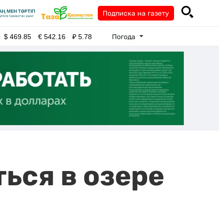
Подписка на газету
Погода
$
469.85
€
542.16
₽
5.78
ься в озере