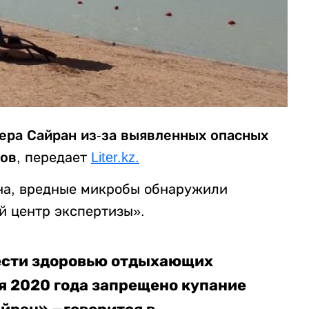
ера Сайран из-за выявленных опасных
мов
, передает
Liter.kz.
на, вредные микробы обнаружили
й центр экспертизы».
ести здоровью отдыхающих
я 2020 года запрещено купание