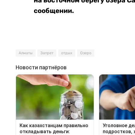
на восточном берегу озера С
сообщении.
Алматы
Запрет
отдых
Озеро