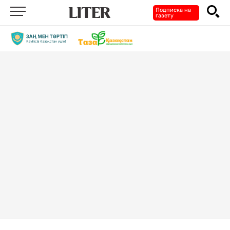
Подписка на
газету