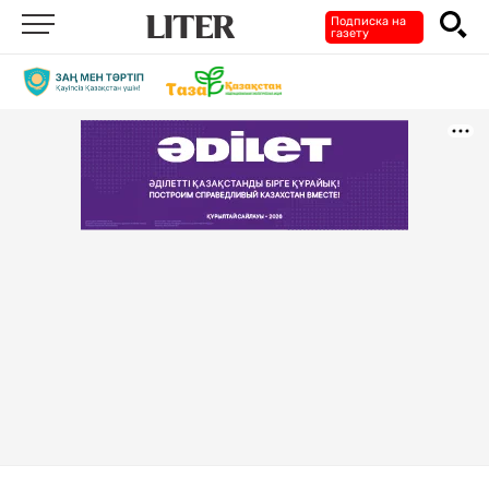
Подписка на
газету