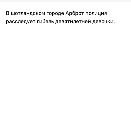
В шотландском городе Арброт полиция
расследует гибель девятилетней девочки,
которую нашли с тяжелыми травмами в
промышленной зоне, где семья разбила
палаточный лагерь. По подозрению в
убийстве ребенка задержан ее 35-летний
отец, передает
Liter.kz
со ссылкой на
The Sun
.
По данным полиции, семья из Западного
Йоркшира приехала в Арброт и разбила
палатку на территории заброшенной
промышленной зоны неподалеку от пляжа.
Вместе с родителями были двое детей.
Местные жители рассказали, что вечером в
воскресенье заметили палатку рядом с