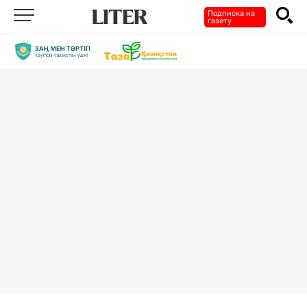
Подписка на
газету