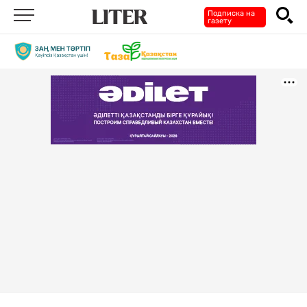
Подписка на
газету