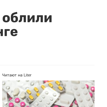
 облили
нге
Читают на Liter