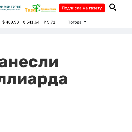
Подписка на газету
Погода
$
469.93
€
541.64
₽
5.71
анесли
иллиарда