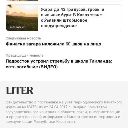
Следующая новость
Фанатке загара наложили 60 швов на лицо
Предыдущая новость
Подросток устроил стрельбу в школе Таиланда:
есть погибшие (ВИДЕО)
Свидетельство о постановке на учет периодического печатного
издания №16475-СИ от 24.04.2017 г. Выдано Комитетом
государственного контроля в области связи, информатизации
и средств массовой информации Министерства информации и
коммуникации Республики Казахстан.