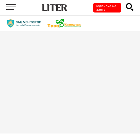
Подписка на
газету