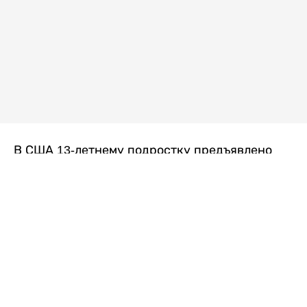
В США 13-летнему подростку предъявлено
обвинение в убийстве второй степени после
гибели его 14-летней сводной сестры. По
версии следствия, трагедия произошла
вскоре после ссоры между детьми, передает
Liter.kz
со ссылкой на
kmph.com
.
Как сообщили в полиции, девочка получила
огнестрельное ранение в голову. Она