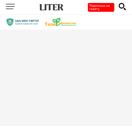
Подписка на
газету