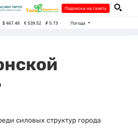
Подписка на газету
Погода
$
467.48
€
539.52
₽
5.73
онской
ь
еди силовых структур города