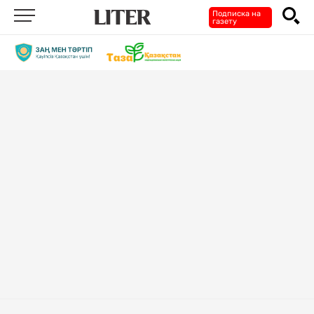
Подписка на
газету