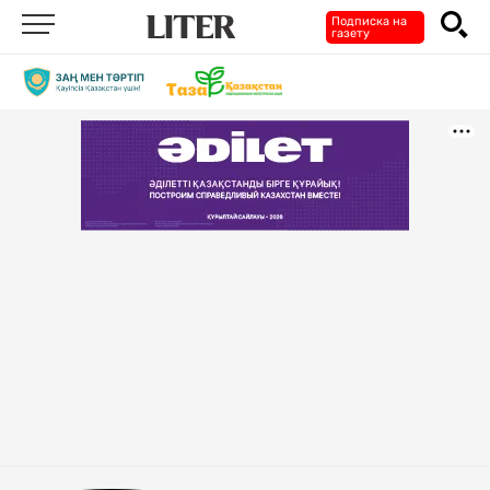
Подписка на
газету