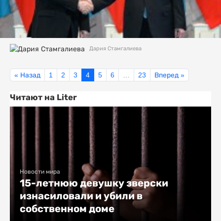
Дария Стамгалиева
« Назад
1
2
3
4
5
6
…
23
Вперед »
Читают на Liter
Новости мира
15-летнюю девушку зверски
изнасиловали и убили в
собственном доме