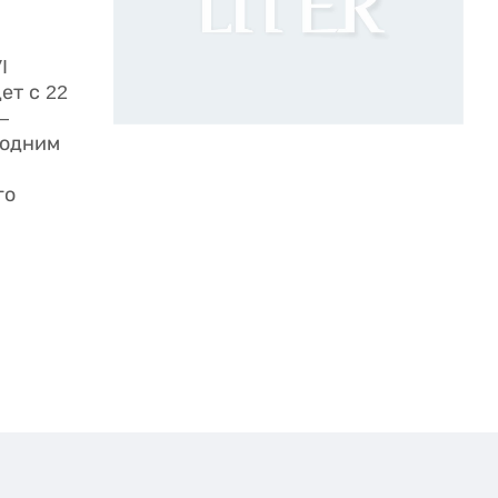
I
ет с 22
–
 одним
го