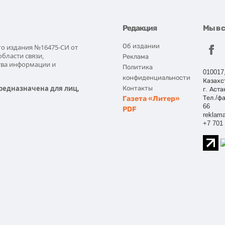
Редакция
Мы в 
Об издании
го издания №16475-СИ от
области связи,
Реклама
тва информации и
Политика
010017
конфиденциальности
Казахс
редназначена для лиц,
Контакты
г. Аста
Газета «Литер»
Тел./фа
66
PDF
reklama
+7 701