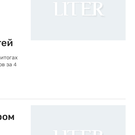
тей
 итогах
в за 4
ром