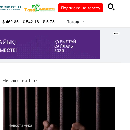
Подписка на газету
Погода
$
469.85
€
542.16
₽
5.78
Читают на Liter
Новости мира