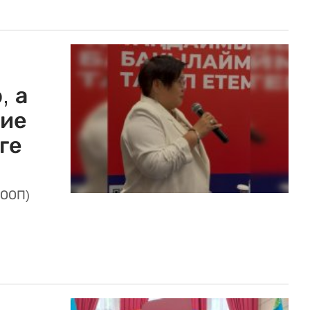
, а
ние
ге
(ООП)