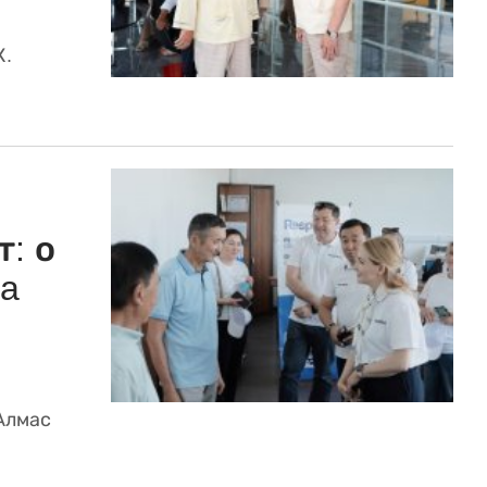
К.
: о
ca
Алмас