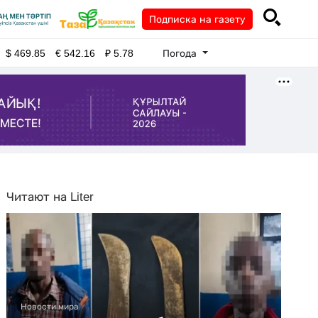
Подписка на газету
Погода
$
469.85
€
542.16
₽
5.78
Читают на Liter
Новости мира