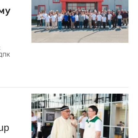
му
х
 ДПК
up