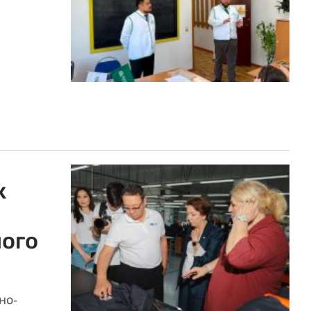
к
ого
но-