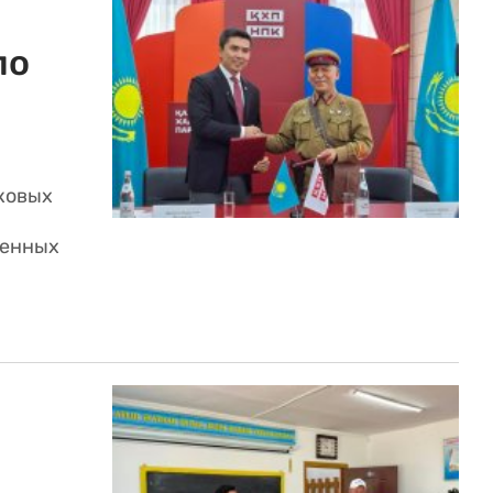
по
ковых
ленных