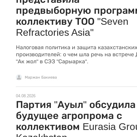
предвыборную програм
коллективу ТОО "Seven
Refractories Asia"
Налоговая политика и защита казахстански
производителей: о чем шла речь на встрече
"Ак жол" в СЭЗ "Сарыарка".
Маржан Бакиева
04.08.2026
Партия "Ауыл" обсудила
будущее агропрома с
коллективом Eurasia Gro