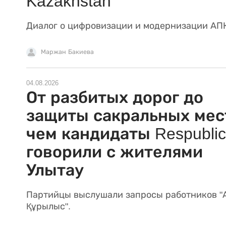
Kazakhstan
Диалог о цифровизации и модернизации АП
Маржан Бакиева
04.08.2026
От разбитых дорог до
защиты сакральных мест
чем кандидаты Respubli
говорили с жителями
Улытау
Партийцы выслушали запросы работников "
Құрылыс".