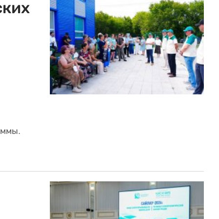
ских
аммы.