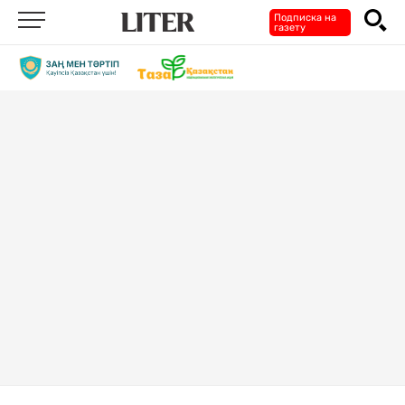
Подписка на
газету