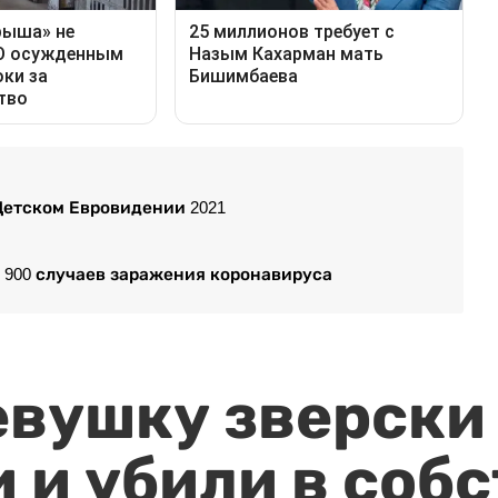
Детском Евровидении 2021
е 900 случаев заражения коронавируса
евушку зверски
 и убили в соб