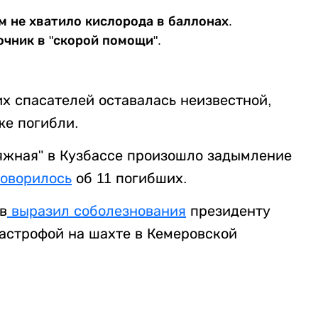
м не хватило кислорода в баллонах.
очник в "скорой помощи".
х спасателей оставалась неизвестной,
же погибли.
вяжная" в Кузбассе произошло задымление
говорилось
об 11 погибших.
в
выразил соболезнования
президенту
тастрофой на шахте в Кемеровской