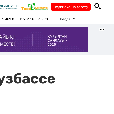
Подписка на газету
Погода
$
469.85
€
542.16
₽
5.78
узбассе