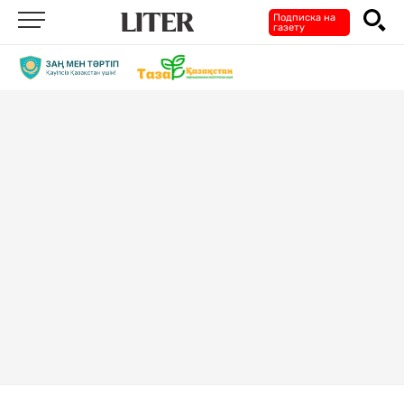
Подписка на
газету