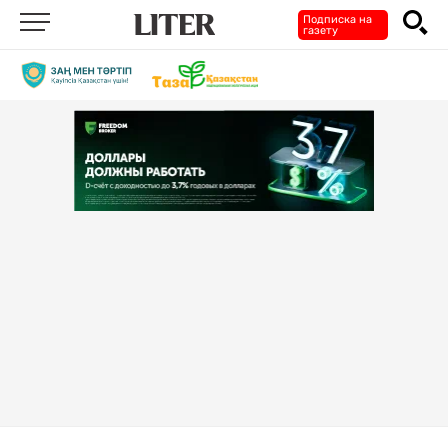
Подписка на
газету