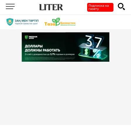
Подписка на
газету