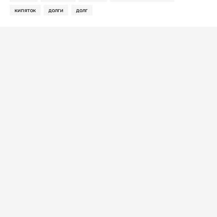
кипяток
долги
долг