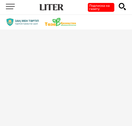
Подписка на
газету