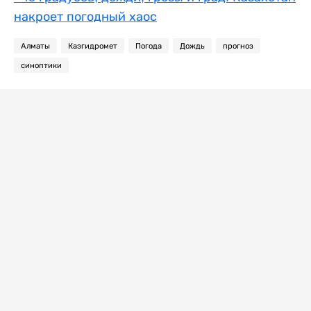
накроет погодный хаос
Алматы
Казгидромет
Погода
Дождь
прогноз
синоптики