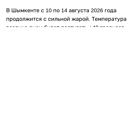
В Шымкенте с 10 по 14 августа 2026 года
продолжится с сильной жарой. Температура
воздуха днем будет достигать +40 градусов,
осадков не ожидается, передает
Liter.kz
со
ссылкой на
данные
Казгидромета.
Согласно информации синоптиков, будущая
рабочая неделя в городе сохранится
переменная облачность. К концу недели жара
немного ослабеет.
Понедельник, 10 августа:
ночью +23…+25
градусов, днем +38…+40. Без осадков.
Северо-восточный ветер – 8–13 метров в
секунду.
Вторник, 11 августа:
ночью +25…+27