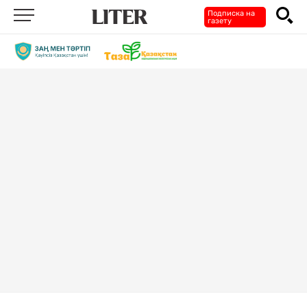
Подписка на
газету