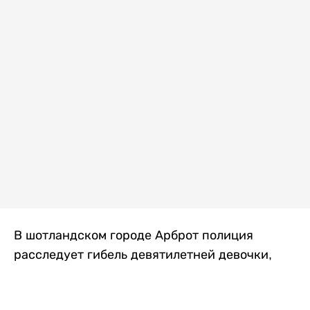
В шотландском городе Арброт полиция
расследует гибель девятилетней девочки,
которую нашли с тяжелыми травмами в
промышленной зоне, где семья разбила