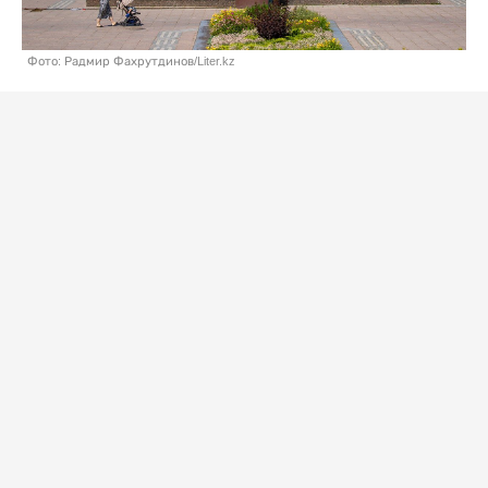
Фото: Радмир Фахрутдинов/Liter.kz