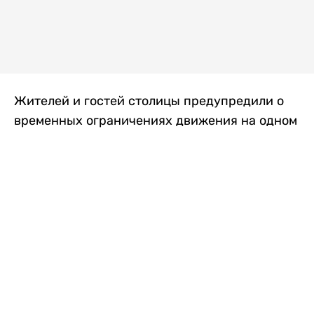
Жителей и гостей столицы предупредили о
временных ограничениях движения на одном
из самых загруженных проспектов города.
Причиной станут дорожные работы, которые
продлятся два дня, передает
Liter.kz
.
По информации городских служб, с 7 по 8
августа на проспекте Кабанбай батыра
пройдет ремонт дорожного покрытия. В связи
с этим движение будет частично ограничено
на участке от улицы Калкаман до улицы
Сарайшык. Полностью перекрывать дорогу не