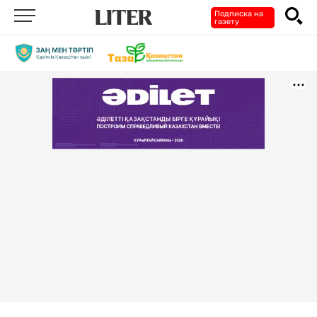
Подписка на
газету