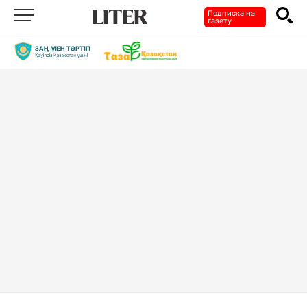
Подписка на
газету