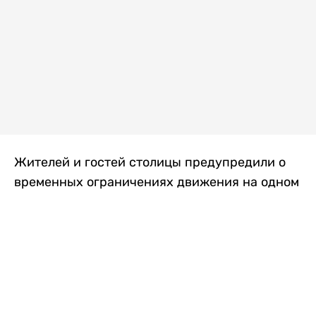
Жителей и гостей столицы предупредили о
временных ограничениях движения на одном
из самых загруженных проспектов города.
Причиной станут дорожные работы, которые
продлятся два дня, передает
Liter.kz
.
По информации городских служб, с 7 по 8
августа на проспекте Кабанбай батыра
пройдет ремонт дорожного покрытия. В связи