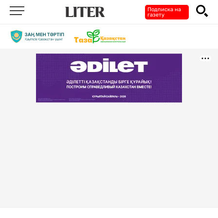
Подписка на
газету