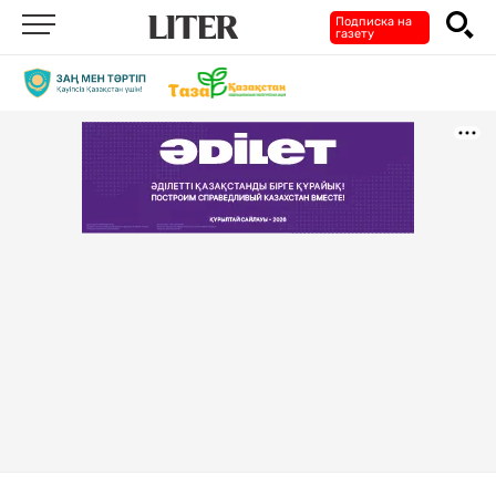
Подписка на
газету