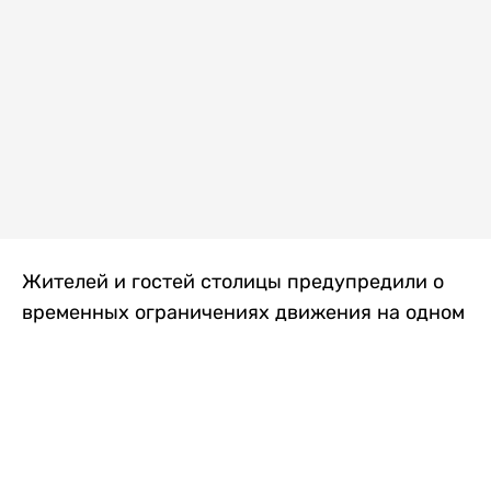
Жителей и гостей столицы предупредили о
временных ограничениях движения на одном
из самых загруженных проспектов города.
Причиной станут дорожные работы, которые
продлятся два дня, передает
Liter.kz
.
По информации городских служб, с 7 по 8
августа на проспекте Кабанбай батыра