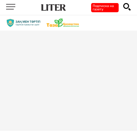
Подписка на
газету