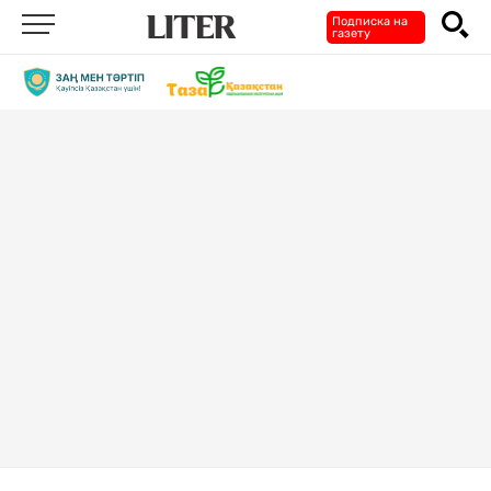
Подписка на
газету