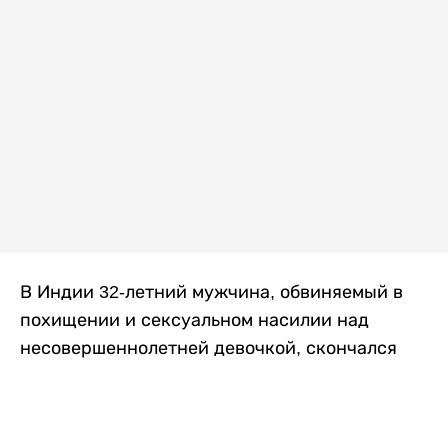
В Индии 32-летний мужчина, обвиняемый в
похищении и сексуальном насилии над
несовершеннолетней девочкой, скончался
после того, как разъяренная толпа жестоко
избила его в. Полиция сообщила об аресте
восьми человек, причастных к нападению,