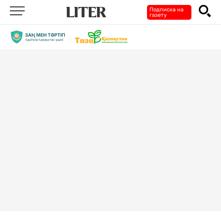
Подписка на
газету