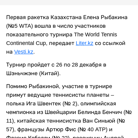
Первая ракетка Казахстана Елена Рыбакина
(№5 WTA) вошла в число участников
показательного турнира The World Tennis
Continental Cup, передает
Liter.kz
со ссылкой
на
Vesti.kz
.
Турнир пройдет с 26 по 28 декабря в
Шэньчжэне (Китай).
Помимо Рыбакиной, участие в турнире
примут ведущие теннисисты планеты –
полька Ига Швентек (№ 2), олимпийская
чемпионка из Швейцарии Белинда Бенчич (№
11), китайская теннисистка Ван Синьюй (№
57), французы Артюр Фис (№ 40 ATP) и
Флавио Коболли (№ 22), россиянин Андрей