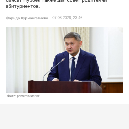
Саясат Нурбек также дал совет родителям
абитуриентов.
07.08.2026, 23:46
Фарида Курмангалиева
Фото: primeminister.kz