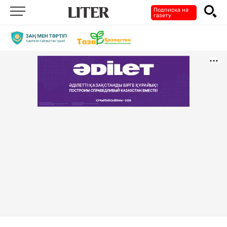
Подписка на
газету