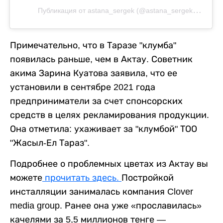
П
убликация от astana_sergek (@astana_sergek_kaz)
Примечательно, что в Таразе "клумба"
появилась раньше, чем в Актау. Советник
акима Зарина Куатова заявила, что ее
установили в сентябре 2021 года
предприниматели за счет спонсорских
средств в целях рекламирования продукции.
Она отметила: ухаживает за "клумбой" ТОО
"Жасыл-Ел Тараз".
Подробнее о проблемных цветах из Актау вы
можете
прочитать здесь.
Постройкой
инсталляции занималась компания Clover
media group. Ранее она уже «прославилась»
качелями за 5,5 миллионов тенге —