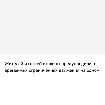
Жителей и гостей столицы предупредили о
временных ограничениях движения на одном
из самых загруженных проспектов города.
Причиной станут дорожные работы, которые
продлятся два дня, передает
Liter.kz
.
По информации городских служб, с 7 по 8