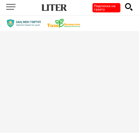
Подписка на
газету