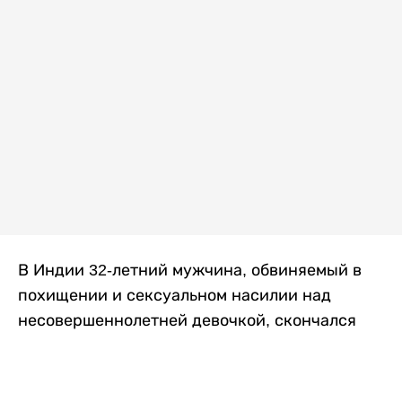
В Индии 32-летний мужчина, обвиняемый в
похищении и сексуальном насилии над
несовершеннолетней девочкой, скончался
после того, как разъяренная толпа жестоко
избила его в. Полиция сообщила об аресте
восьми человек, причастных к нападению,