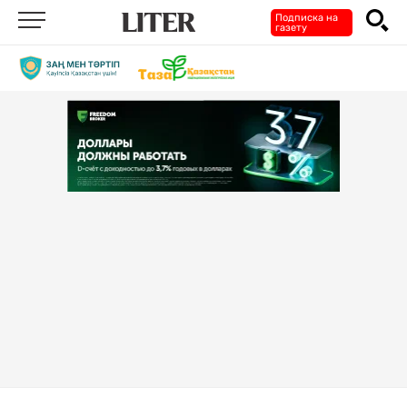
Подписка на
газету