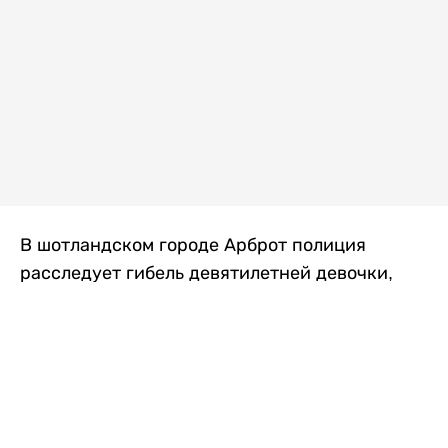
В шотландском городе Арброт полиция
расследует гибель девятилетней девочки,
которую нашли с тяжелыми травмами в
промышленной зоне, где семья разбила
палаточный лагерь. По подозрению в
убийстве ребенка задержан ее 35-летний
отец, передает
Liter.kz
со ссылкой на
The Sun
.