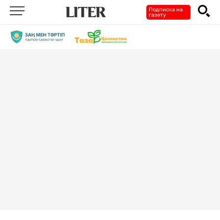
Подписка на
газету