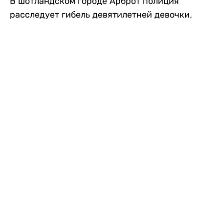
В шотландском городе Арброт полиция
расследует гибель девятилетней девочки,
которую нашли с тяжелыми травмами в
промышленной зоне, где семья разбила
палаточный лагерь. По подозрению в
убийстве ребенка задержан ее 35-летний
отец, передает
Liter.kz
со ссылкой на
The Sun
.
По данным полиции, семья из Западного
Йоркшира приехала в Арброт и разбила
палатку на территории заброшенной
промышленной зоны неподалеку от пляжа.
Вместе с родителями были двое детей.
Местные жители рассказали, что вечером в
воскресенье заметили палатку рядом с
автомобилем Peugeot.