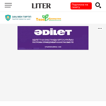
Подписка на
газету