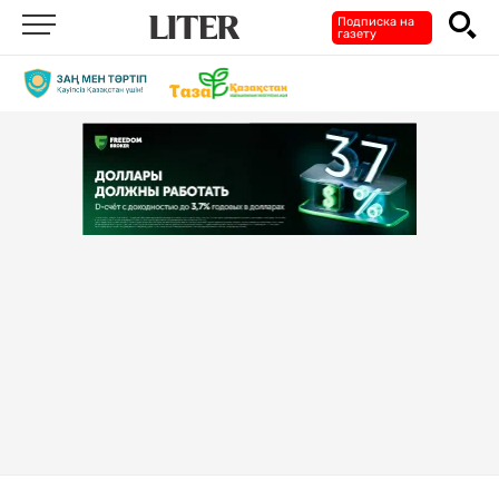
Подписка на
газету