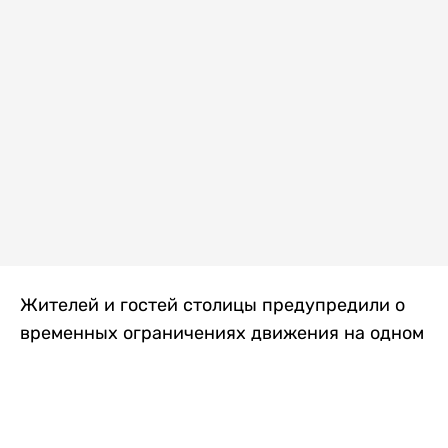
Жителей и гостей столицы предупредили о
временных ограничениях движения на одном
из самых загруженных проспектов города.
Причиной станут дорожные работы, которые
продлятся два дня, передает
Liter.kz
.