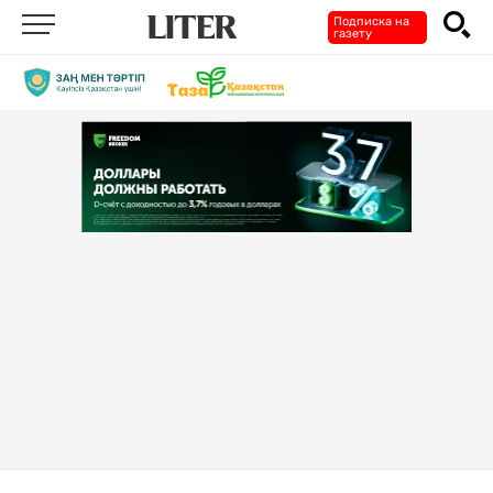
Подписка на
газету